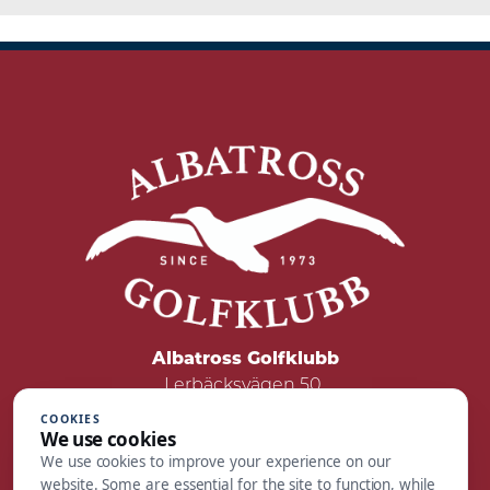
Albatross Golfklubb
Lerbäcksvägen 50
422 50 Hisings Backa
COOKIES
We use cookies
Tel: 031 - 55 05 00
We use cookies to improve your experience on our
Mail:
reception@albatrossgolf.se
website. Some are essential for the site to function, while