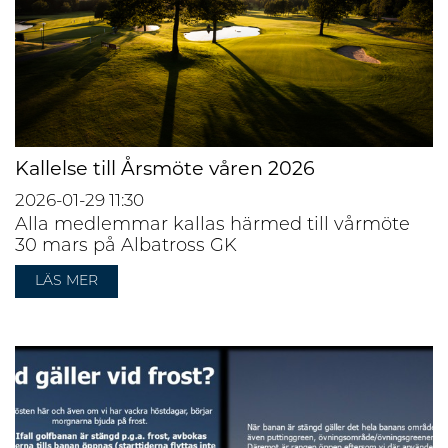
Kallelse till Årsmöte våren 2026
2026-01-29
11:30
Alla medlemmar kallas härmed till vårmöte
30 mars på Albatross GK
LÄS MER