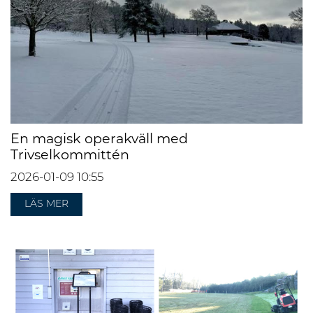
En magisk operakväll med
Trivselkommittén
2026-01-09
10:55
LÄS MER