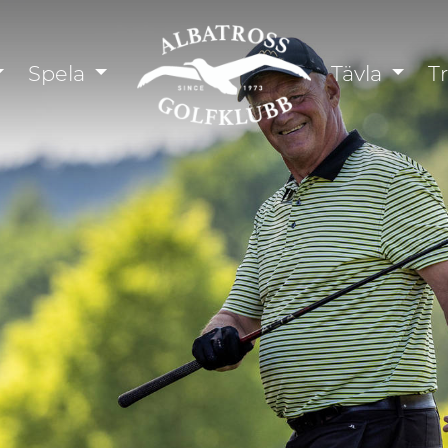
Spela
Tävla
T