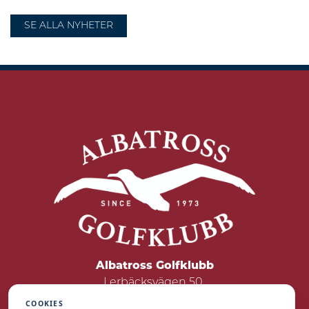
SE ALLA NYHETER
Albatross Golfklubb
Lerbäcksvägen 50
422 50 Hisings Backa
COOKIES