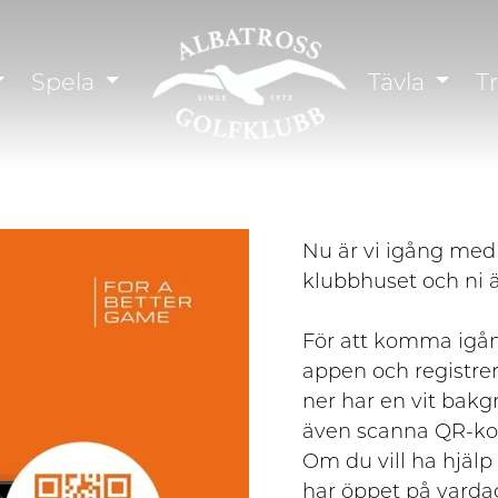
Spela
Tävla
T
Nu är vi igång med
klubbhuset och ni ä
För att komma igå
appen och registre
ner har en vit bak
även scanna QR-kode
Om du vill ha hjälp
har öppet på varda