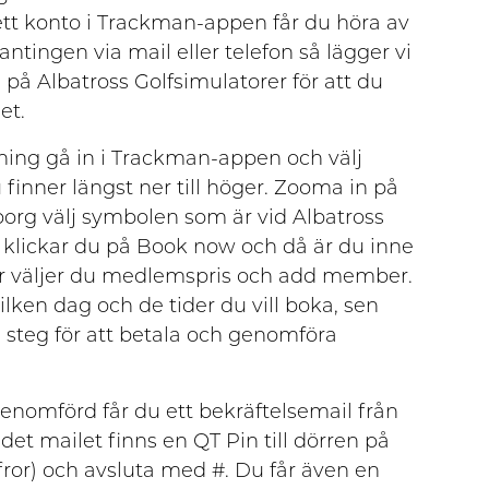
ett konto i Trackman-appen får du höra av
 antingen via mail eller telefon så lägger vi
å Albatross Golfsimulatorer för att du
et.
ning gå in i Trackman-appen och välj
finner längst ner till höger. Zooma in på
eborg välj symbolen som är vid Albatross
t klickar du på Book now och då är du inne
r väljer du medlemspris och add member.
vilken dag och de tider du vill boka, sen
e steg för att betala och genomföra
enomförd får du ett bekräftelsemail från
 det mailet finns en QT Pin till dörren på
fror) och avsluta med #. Du får även en