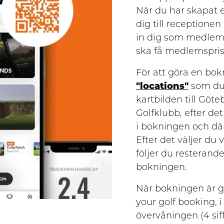
När du har skapat 
dig till receptionen
in dig som medlem p
ska få medlemspris
För att göra en bok
"locations"
som du 
kartbilden till Göt
Golfklubb, efter de
i bokningen och dä
Efter det väljer du 
följer du resterand
bokningen.
När bokningen är g
your golf booking, i
övervåningen (4 sif