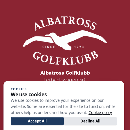
Albatross Golfklubb
Lerbäcksvägen 50
422 50 Hisings Backa
COOKIES
We use cookies
Tel: 031 - 55 05 00
We use cookies to improve your experience on our
Mail:
reception@albatrossgolf.se
website. Some are essential for the site to function, while
others help us understand how you use it.
Cookie policy
Accept All
Decline All