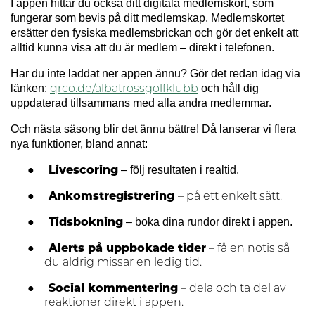
I appen hittar du också ditt digitala medlemskort, som
fungerar som bevis på ditt medlemskap. Medlemskortet
ersätter den fysiska medlemsbrickan och gör det enkelt att
alltid kunna visa att du är medlem – direkt i telefonen.
Har du inte laddat ner appen ännu?
Gör det redan idag via
länken:
och håll dig
qrco.de/albatrossgolfklubb
uppdaterad tillsammans med alla andra medlemmar.
Och nästa säsong blir det ännu bättre! Då lanserar vi flera
nya funktioner, bland annat:
●
– följ resultaten i realtid.
Livescoring
●
Ankomstregistrering
– på ett enkelt sätt.
●
– boka dina rundor direkt i appen.
Tidsbokning
●
Alerts på uppbokade tider
– få en notis så
du aldrig missar en ledig tid.
●
Social kommentering
– dela och ta del av
reaktioner direkt i appen.