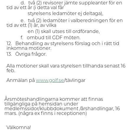
d.
två
(
2) revisorer
jäm
te suppleanter för
en
tid
av
ett
år (
i detta
va
l får
styrelsens ledamöter ej deltaga),
e.
två
(
2) ledamöter i valberedningen för
en
tid
av
ett
(
1) år, av vilka
en (1) skall utses till ordförande,
f.
ombud till GDF möten.
12.
Behandling av styrelsens förslag och i rätt tid
inkomna motioner.
13.
Övriga frågor.
Alla motioner skall vara styrelsen tillhanda senast 16
feb.
Anmälan på
www.golf.se
/tävlingar
Årsmöteshandlingarna kommer att finnas
tillgängliga på hemsidan under
medlemssidor/klubbdokument /årshandlingar, 16
mars. (några ex finns i receptionen)
Välkomna!