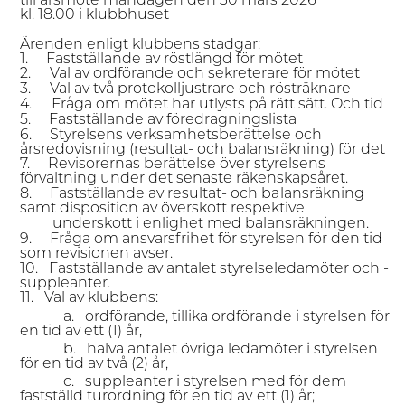
till årsmöte måndagen den 30 mars 2026
kl. 18.00 i klubbhuset
Ärenden enligt klubbens stadgar:
1.
Fastställande av röstlängd för mötet
2.
Val av ordförande och sekreterare för mötet
3.
Val av två protokolljustrare och rösträknare
4.
Fråga om mötet har utlysts på rätt sätt. Och tid
5.
Fastställande av föredragningslista
6.
Styrelsens verksamhetsberättelse och
årsredovisning (resultat- och balansräkning)
f
ör det
7.
Revisorernas berättelse över styrelsens
förvaltning under det senaste räkenskapsåret.
8.
Fastställande av resultat-
och ba
lansräkning
sam
t
dispos
ition
av
överskott respektive
underskott i enlighet med balansräkningen.
9.
Fråga om
ans
varsfrihet för styrelsen för den tid
som
revisionen avser.
10.
Fastställande
av an
talet styrelseledamöter och -
suppleanter.
11.
Val av klubbens:
a.
ordförande, tillika ordförande i styrelsen för
en tid
av
ett
(
1) år,
b.
halva
an
talet
öv
riga ledamöter i styrelsen
fö
r
en
tid
av
två
(
2) år,
c.
suppleanter i styrelsen
med
för
dem
fas
tställd turordning för
en
tid
av
ett
(
1) år;