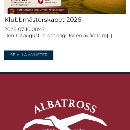
Klubbmästerskapet 2026
2026-07-10
08:47
Den 1–2 augusti är det dags för en av årets m[...]
SE ALLA NYHETER