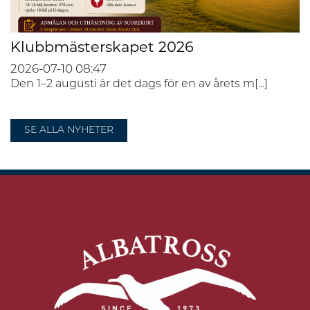
Klubbmästerskapet 2026
2026-07-10
08:47
Den 1–2 augusti är det dags för en av årets m[...]
SE ALLA NYHETER