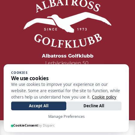
Albatross Golfklubb
Lerbäcksvägen 50
422 50 Hisings Backa
COOKIES
We use cookies
Tel: 031 - 55 05 00
We use cookies to improve your experience on our
Mail:
reception@albatrossgolf.se
website. Some are essential for the site to function, while
others help us understand how you use it.
Cookie policy
Accept All
Decline All
Manage Preferences
CookieConsent
by Dizparc
| Made by