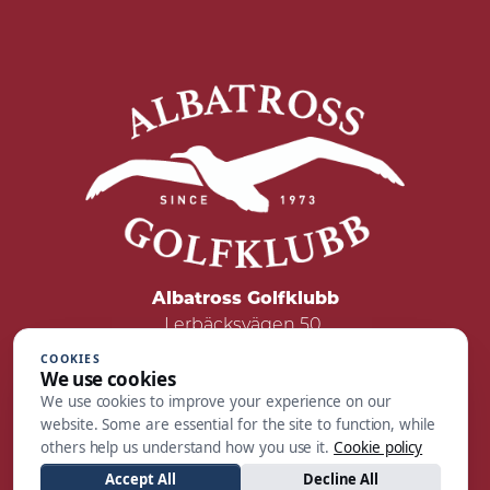
Albatross Golfklubb
Lerbäcksvägen 50
422 50 Hisings Backa
COOKIES
We use cookies
Tel: 031 - 55 05 00
We use cookies to improve your experience on our
Mail:
reception@albatrossgolf.se
website. Some are essential for the site to function, while
others help us understand how you use it.
Cookie policy
Accept All
Decline All