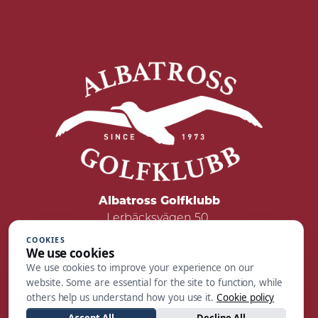
Albatross Golfklubb
Lerbäcksvägen 50
422 50 Hisings Backa
COOKIES
We use cookies
Tel: 031 - 55 05 00
We use cookies to improve your experience on our
Mail:
reception@albatrossgolf.se
website. Some are essential for the site to function, while
others help us understand how you use it.
Cookie policy