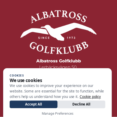
Albatross Golfklubb
Lerbäcksvägen 50
422 50 Hisings Backa
COOKIES
We use cookies
Tel: 031 - 55 05 00
We use cookies to improve your experience on our
Mail:
reception@albatrossgolf.se
website. Some are essential for the site to function, while
others help us understand how you use it.
Cookie policy
Accept All
Decline All
Manage Preferences