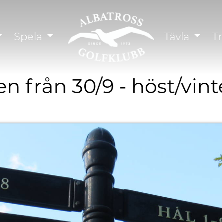
Spela
Tävla
T
n från 30/9 - höst/vint