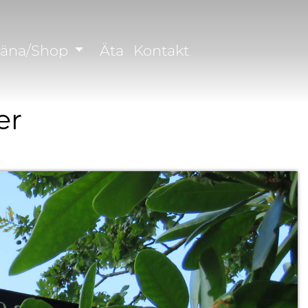
räna/Shop
Äta
Kontakt
er