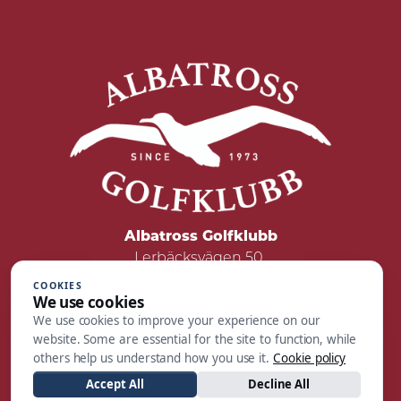
Albatross Golfklubb
Lerbäcksvägen 50
422 50 Hisings Backa
COOKIES
We use cookies
Tel: 031 - 55 05 00
We use cookies to improve your experience on our
Mail:
reception@albatrossgolf.se
website. Some are essential for the site to function, while
others help us understand how you use it.
Cookie policy
Accept All
Decline All