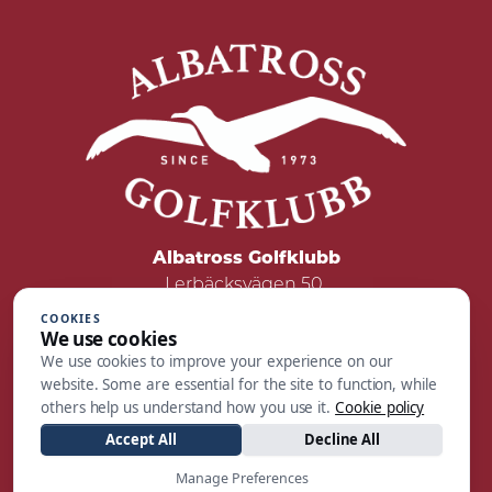
Albatross Golfklubb
Lerbäcksvägen 50
422 50 Hisings Backa
COOKIES
We use cookies
Tel: 031 - 55 05 00
We use cookies to improve your experience on our
Mail:
reception@albatrossgolf.se
website. Some are essential for the site to function, while
others help us understand how you use it.
Cookie policy
Accept All
Decline All
Manage Preferences