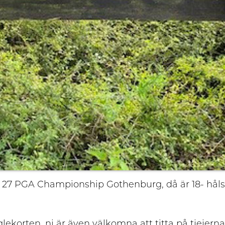
ing v 27 PGA Championship Gothenburg, då är 18- h
korten, ni är även välkomna att titta på tjejerna 