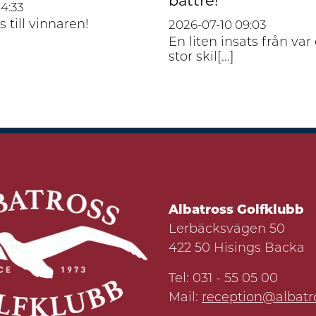
bättre!
14:33
s till vinnaren!
2026-07-10
09:03
En liten insats från var
stor skil[...]
Albatross Golfklubb
Lerbäcksvägen 50
422 50 Hisings Backa
Tel: 031 - 55 05 00
Mail:
reception@albatro