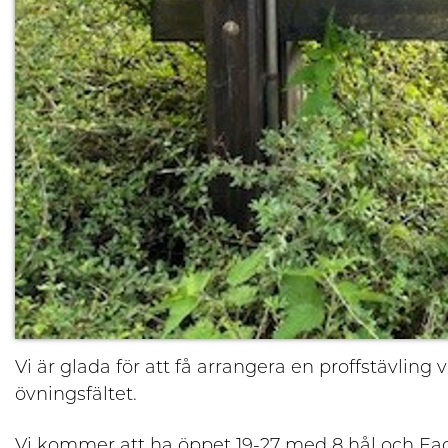
Vi är glada för att få arrangera en proffstävl
övningsfältet.
Vi kommer att ha öppet 19-27 med 8 hål och Eagle