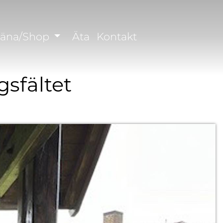
räna/Shop
Äta
Kontakt
gsfältet