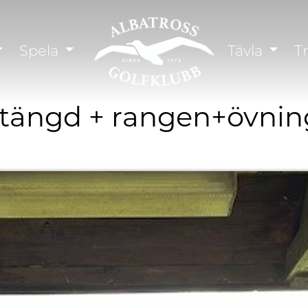
Spela
Tävla
T
stängd + rangen+övnin