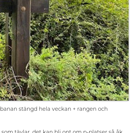
ålsbanan stängd hela veckan + rangen och
som tävlar, det kan bli ont om p-platser så åk